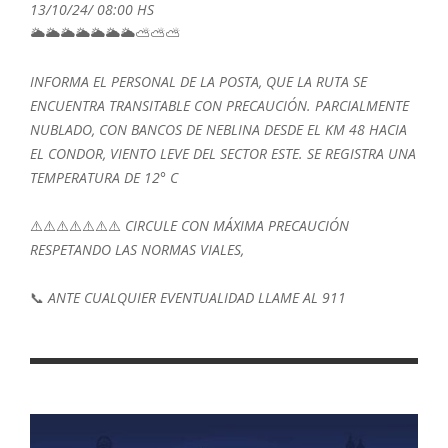
13/10/24/ 08:00 HS
🌥️🌥️🌥️🌥️🌥️🌥️🌥️⛅⛅⛅
INFORMA EL PERSONAL DE LA POSTA, QUE LA RUTA SE
ENCUENTRA TRANSITABLE CON PRECAUCIÓN. PARCIALMENTE
NUBLADO, CON BANCOS DE NEBLINA DESDE EL KM 48 HACIA
EL CONDOR, VIENTO LEVE DEL SECTOR ESTE. SE REGISTRA UNA
TEMPERATURA DE 12° C
⚠️⚠️⚠️⚠️⚠️⚠️⚠️
CIRCULE CON MÁXIMA PRECAUCIÓN
RESPETANDO LAS NORMAS VIALES,
📞
ANTE CUALQUIER EVENTUALIDAD LLAME AL 911