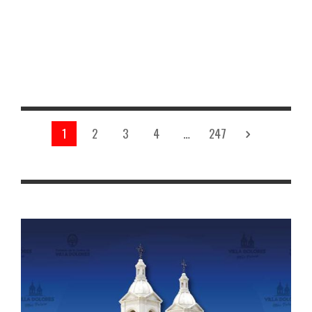
municipal hace llegar un afectuoso saludo y su
reconocimiento a cada hombre y mujer que integra nuestro
cuerpo de bomberos, agradeciendo su compromiso, su
profesionalismo y su vocación solidari
Read More
4.5k
1
2
3
4
…
247