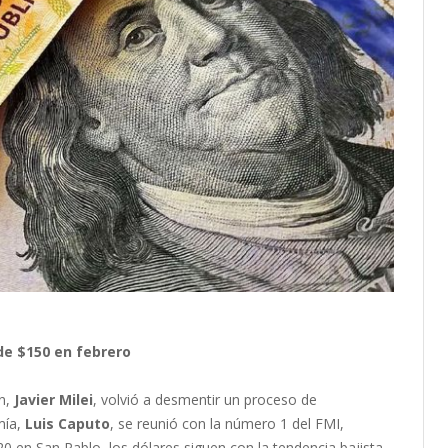
 de $150 en febrero
ón,
Javier Milei
, volvió a desmentir un proceso de
mía,
Luis Caputo
, se reunió con la número 1 del FMI,
20 en San Pablo, los dólares siguen con la tendencia bajista