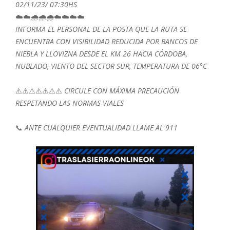
02/11/23/ 07:30HS
☁️☁️🌧️🌧️🌧️☁️☁️☁️☁️
INFORMA EL PERSONAL DE LA POSTA QUE LA RUTA SE
ENCUENTRA CON VISIBILIDAD REDUCIDA POR BANCOS DE
NIEBLA Y LLOVIZNA DESDE EL KM 26 HACIA CÓRDOBA,
NUBLADO, VIENTO DEL SECTOR SUR, TEMPERATURA DE 06°C
⚠️⚠️⚠️⚠️⚠️⚠️⚠️
CIRCULE CON MÁXIMA PRECAUCIÓN
RESPETANDO LAS NORMAS VIALES
📞
ANTE CUALQUIER EVENTUALIDAD LLAME AL 911