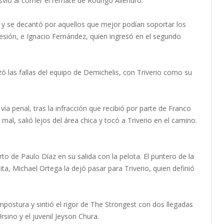
esvió al córner el remate de Rodrigo Aliendro.
y se decantó por aquellos que mejor podían soportar los
 lesión, e Ignacio Fernández, quien ingresó en el segundo
zó las fallas del equipo de Demichelis, con Triverio como su
vía penal, tras la infracción que recibió por parte de Franco
mal, salió lejos del área chica y tocó a Triverio en el camino.
o de Paulo Díaz en su salida con la pelota. El puntero de la
ita, Michael Ortega la dejó pasar para Triverio, quien definió
mpostura y sintió el rigor de The Strongest con dos llegadas
ino y el juvenil Jeyson Chura.