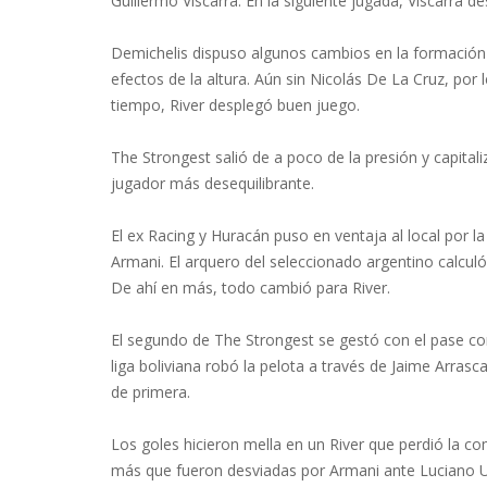
Guillermo Viscarra. En la siguiente jugada, Viscarra d
Demichelis dispuso algunos cambios en la formación 
efectos de la altura. Aún sin Nicolás De La Cruz, por
tiempo, River desplegó buen juego.
The Strongest salió de a poco de la presión y capitali
jugador más desequilibrante.
El ex Racing y Huracán puso en ventaja al local por la 
Armani. El arquero del seleccionado argentino calculó 
De ahí en más, todo cambió para River.
El segundo de The Strongest se gestó con el pase cort
liga boliviana robó la pelota a través de Jaime Arrasca
de primera.
Los goles hicieron mella en un River que perdió la co
más que fueron desviadas por Armani ante Luciano Urs