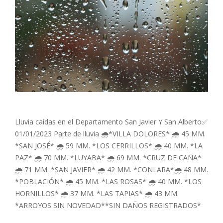
Lluvia caídas en el Departamento San Javier Y San Alberto✅
01/01/2023 Parte de lluvia 🌧️*VILLA DOLORES* 🌧️ 45 MM.
*SAN JOSÉ* 🌧️ 59 MM. *LOS CERRILLOS* 🌧️ 40 MM. *LA
PAZ* 🌧️ 70 MM. *LUYABA* 🌧️ 69 MM. *CRUZ DE CAÑA*
🌧️ 71 MM. *SAN JAVIER* 🌧️ 42 MM. *CONLARA*🌧️ 48 MM.
*POBLACIÓN* 🌧️ 45 MM. *LAS ROSAS* 🌧️ 40 MM. *LOS
HORNILLOS* 🌧️ 37 MM. *LAS TAPIAS* 🌧️ 43 MM.
*ARROYOS SIN NOVEDAD**SIN DAÑOS REGISTRADOS*