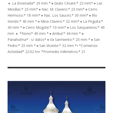
🔸 La Ensenada* 29 mm *🔸Giulio Césare:* 23 mm*🔸Las
Mesillas:* 23 mm*🔸Nac. M. Clavero:* 23 mm*🔸Cerro
Hermoso:* 18 mm*🔸Nac. Los Sauces:* 30 mm*🔸Río
Hondo:* 40 mm *🔸Mina Clavero:* 32 mm*🔸La Pirguita:*
43 mm *🔸Cerro Mogote:* 10 mm*🔸Los Sanjuaninos:* 40
mm 🔸 *Nono* 40 mm *🔸Ambul:* 44 mm *🔸
Panaholma* : s/ datos*🔸Va Sarmiento:* 25 mm *🔸San
Pedro:* 25 mm *🔸San Vicente:* 32 mm *▪️ *Comienzo
Actividad* 22:02 hs▪️ *Promedio milimetros:* 21