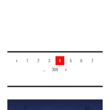
DESTACAMENTO LA POSTA, QUE LA RUTA SE
ENCUENTRA TRANSITABLE, DESPEJADO. BUENA
VISIBILIDAD. VIENTO EN CALMA. SE REGISTRA UNA
TEMPERATURA DE 19° C. ⚠️⚠️⚠️⚠️⚠️⚠️⚠️ CIRCULE CON
PRECAUCIÓN RESPETANDO LAS NORMAS VIALES 📞 ANTE
CUALQUIER EVENTUALIDAD LLAME AL 911
Read More
4.5k
1
2
3
4
5
6
7
…
308