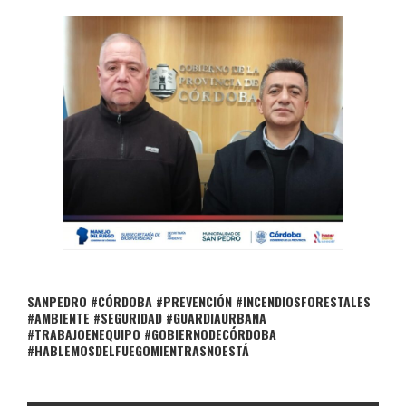
SANPEDRO #CÓRDOBA #PREVENCIÓN #INCENDIOSFORESTALES
#AMBIENTE #SEGURIDAD #GUARDIAURBANA
#TRABAJOENEQUIPO #GOBIERNODECÓRDOBA
#HABLEMOSDELFUEGOMIENTRASNOESTÁ